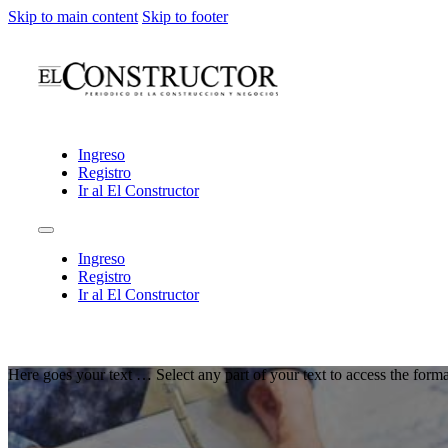
Skip to main content
Skip to footer
Ingreso
Registro
Ir al El Constructor
Ingreso
Registro
Ir al El Constructor
Here goes your text … Select any part of your text to access the forma