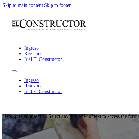
Skip to main content
Skip to footer
Ingreso
Registro
Ir al El Constructor
Ingreso
Registro
Ir al El Constructor
Here goes your text … Select any part of your text to access the forma