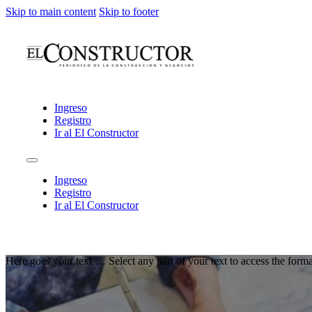
Skip to main content
Skip to footer
Ingreso
Registro
Ir al El Constructor
Ingreso
Registro
Ir al El Constructor
Here goes your text … Select any part of your text to access the forma