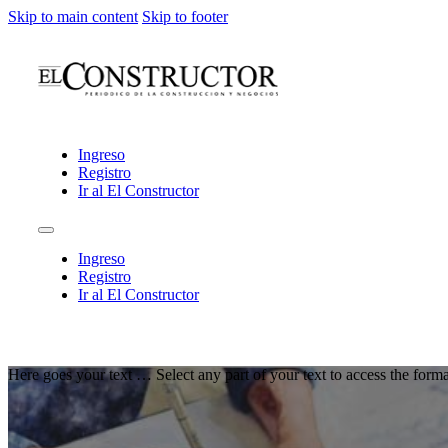
Skip to main content
Skip to footer
Ingreso
Registro
Ir al El Constructor
Ingreso
Registro
Ir al El Constructor
Here goes your text … Select any part of your text to access the forma